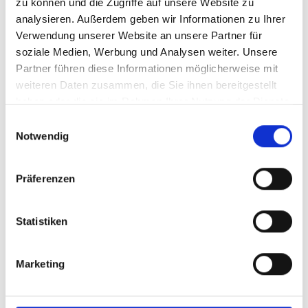
zu können und die Zugriffe auf unsere Website zu
analysieren. Außerdem geben wir Informationen zu Ihrer
Verwendung unserer Website an unsere Partner für
soziale Medien, Werbung und Analysen weiter. Unsere
Partner führen diese Informationen möglicherweise mit
weiteren Daten zusammen, die Sie ihnen bereitgestellt
haben oder die sie im Rahmen Ihrer Nutzung der Dienste
gesammelt haben.
Einwilligungsauswahl
Preisindikation und Verfügbarkeit
Notwendig
Hier Anfrage senden
Gerne unterbreiten wir Ihnen ein für Sie unverbindliches
Präferenzen
Angebot. Zur Erstellung der Preisindikation benötigen wir
einige Informationen:
Statistiken
Marketing