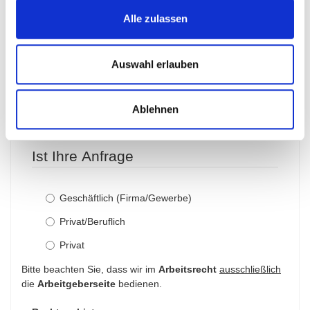
Alle zulassen
Auswahl erlauben
Weiter >
Ablehnen
Bitte spezifizieren Sie die Zustellung(en):
Ist Ihre Anfrage
Ist Ihre Anfrage
Geschäftlich (Firma/Gewerbe)
Privat/Beruflich
Privat
Bitte beachten Sie, dass wir im
Arbeitsrecht
ausschließlich
die
Arbeitgeberseite
bedienen.