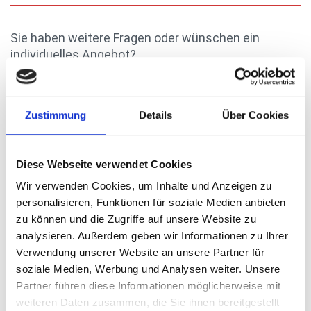
Sie haben weitere Fragen oder wünschen ein
individuelles Angebot?
Wir stehen Ihnen selbstverständlich jederzeit gerne für
weitere Auskünfte zur Verfügung. Bitte wählen Sie aus
Zustimmung
Details
Über Cookies
einer der nachfolgenden Kontakt-Optionen:
Diese Webseite verwendet Cookies
Über SecuTrans
Wir verwenden Cookies, um Inhalte und Anzeigen zu
personalisieren, Funktionen für soziale Medien anbieten
zu können und die Zugriffe auf unsere Website zu
Referenzen
analysieren. Außerdem geben wir Informationen zu Ihrer
Verwendung unserer Website an unsere Partner für
Kontakt
soziale Medien, Werbung und Analysen weiter. Unsere
Partner führen diese Informationen möglicherweise mit
weiteren Daten zusammen, die Sie ihnen bereitgestellt