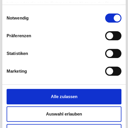
haben oder die sie im Rahmen Ihrer Nutzung der Dienste
gesammelt haben.
Gepanzerter Transport
Einwilligungsauswahl
Notwendig
Präferenzen
Statistiken
VALORENTRANSPORTE
D / EU / International
Marketing
Alle zulassen
SENDEN SIE UNS EINE E-MAIL
anfrage@secutrans.de
Auswahl erlauben