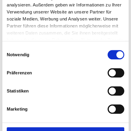
Referenzen
analysieren. Außerdem geben wir Informationen zu Ihrer
Verwendung unserer Website an unsere Partner für
soziale Medien, Werbung und Analysen weiter. Unsere
Kontakt
Partner führen diese Informationen möglicherweise mit
weiteren Daten zusammen, die Sie ihnen bereitgestellt
haben oder die sie im Rahmen Ihrer Nutzung der Dienste
gesammelt haben.
Goldtransport Zürich – Deutschland
Einwilligungsauswahl
Notwendig
Werttransport ab Zürich ( Schweiz ), Abholungen z.B.
bei der GTZ Gold Treuhand AG (bei Kündigung des
Edelmetall-Aufbauplans oder Auflösung des Depots)
Präferenzen
oder bei anderen Banken.
Weitere Informationen finden Sie hier.
Statistiken
Marketing