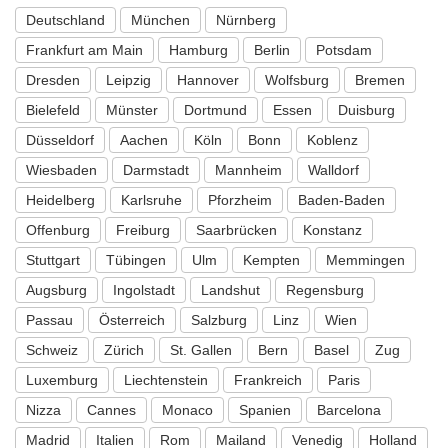
Deutschland
München
Nürnberg
Frankfurt am Main
Hamburg
Berlin
Potsdam
Dresden
Leipzig
Hannover
Wolfsburg
Bremen
Bielefeld
Münster
Dortmund
Essen
Duisburg
Düsseldorf
Aachen
Köln
Bonn
Koblenz
Wiesbaden
Darmstadt
Mannheim
Walldorf
Heidelberg
Karlsruhe
Pforzheim
Baden-Baden
Offenburg
Freiburg
Saarbrücken
Konstanz
Stuttgart
Tübingen
Ulm
Kempten
Memmingen
Augsburg
Ingolstadt
Landshut
Regensburg
Passau
Österreich
Salzburg
Linz
Wien
Schweiz
Zürich
St. Gallen
Bern
Basel
Zug
Luxemburg
Liechtenstein
Frankreich
Paris
Nizza
Cannes
Monaco
Spanien
Barcelona
Madrid
Italien
Rom
Mailand
Venedig
Holland