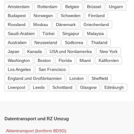
Amsterdam
Rotterdam
Belgien
Brüssel
Ungarn
Budapest
Norwegen
Schweden
Finnland
Russland
Moskau
Dänemark
Griechenland
Saudi-Arabien
Türkei
Singapur
Malaysia
Australien
Neuseeland
Südkorea
Thailand
Japan
Kanada
USA und Nordamerika
New York
Washington
Boston
Florida
Miami
Kalifornien
Los Angeles
San Francisco
England und Großbritannien
London
Sheffield
Liverpool
Leeds
Schottland
Glasgow
Edinburgh
Datentransport
und RZ Umzug
Aktentransport (konform BDSG)