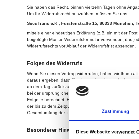
Sie haben das Recht, binnen vierzehn Tagen ohne Angabe
Um Ihr Widerrufsrecht auszuüben, müssen Sie uns
SecuTrans e.K., Fürstenstraße 15, 80333 München, Te
mittels einer eindeutigen Erklärung (z.B. ein mit der Pos
beigefügte Muster-Widerrufsformular verwenden, das jedoc
Widerrufsrechts vor Ablauf der Widerrufsfrist absenden.
Folgen des Widerrufs
Wenn Sie diesen Vertrag widerrufen, haben wir Ihnen alle
daraus ergeben, dass Sie eine andere Art der Lieferung 
ab dem Tag zurückzuzahlen, an dem die Mitteilung über 
bei der ursprünglichen Transaktion eingesetzt haben, es
Entgelte berechnet. Haben Sie verlangt, dass die Dienst
der bis zu dem Zeitpunkt, zu dem Sie uns von der Ausübun
Zustimmung
Gesamtumfang der im Vertrag vorgesehenen Dienstleistu
Besonderer Hinweis
Diese Webseite verwendet 