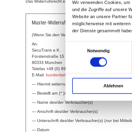
Das Widerrufsrecht erlischt vorzeitig, wenn der Vertrag v
Wir verwenden Cookies, um I
und die Zugriffe auf unsere 
Website an unsere Partner fü
Muster-Widerrufsformular
möglicherweise mit weiteren
der Dienste gesammelt habe
(Wenn Sie den Vertrag widerrufen wollen, dann füllen
An:
Einwilligungsauswahl
SecuTrans e.K.
Notwendig
Fürstenstraße 15
80333 München
Telefax +49 (0) 89/2314148-99
E-Mail:
kundenbetreuung@secutrans.org
— Hiermit widerrufe(n ) ich/wir ( *) den von mir/uns (
Ablehnen
— Bestellt am (* )/erhalten am ( *)
— Name des/der Verbraucher(s)
— Anschrift des/der Verbraucher(s)
— Unterschrift des/der Verbraucher(s) (nur bei Mitteil
— Datum