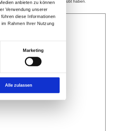
t, bevor Sie Ihr Widerrufsrecht ausgeübt haben.
 Medien anbieten zu können
hrer Verwendung unserer
 führen diese Informationen
ie im Rahmen Ihrer Nutzung
Marketing
stung (* ):
Alle zulassen