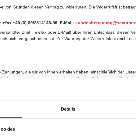
 von Gründen diesen Vertrag zu widerrufen. Die Widerrufsfrist beträ
lefax +49 (0) 89/2314148-99, E-Mail:
kundenbetreuung@secutrans
t versandter Brief, Telefax oder E-Mail) über Ihren Entschluss, diesen V
h nicht vorgeschrieben ist. Zur Wahrung der Widerrufsfrist reicht es 
 Zahlungen, die wir von Ihnen erhalten haben, einschließlich der Liefe
als die von uns angebotene, günstigste Standardlieferung gewählt hab
Ihren Widerruf dieses Vertrags bei uns eingegangen ist. Für diese Rüc
 sei denn, mit Ihnen wurde ausdrücklich etwas anderes vereinbart; in
leistungen während der Widerrufsfrist beginnen soll, so haben Sie uns
g des Widerrufsrechts hinsichtlich dieses Vertrags unterrichten, bere
Details
ngen entspricht.
Cookies