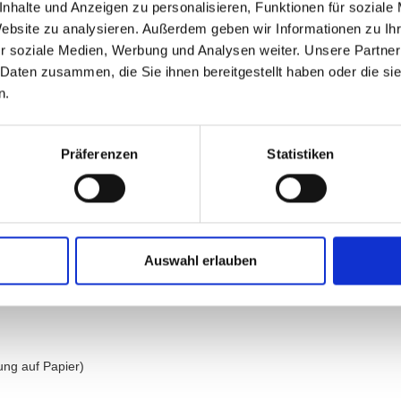
on beiden Seiten auf Ihren ausdrücklichen Wunsch vollständig erfüllt is
nhalte und Anzeigen zu personalisieren, Funktionen für soziale
Website zu analysieren. Außerdem geben wir Informationen zu I
r soziale Medien, Werbung und Analysen weiter. Unsere Partner
 Daten zusammen, die Sie ihnen bereitgestellt haben oder die s
n.
 Sie bitte dieses Formular aus und senden Sie es zurück.)
Präferenzen
Statistiken
 *) abgeschlossenen Vertrag über die Erbringung der folgenden Dienstlei
Auswahl erlauben
ung auf Papier)