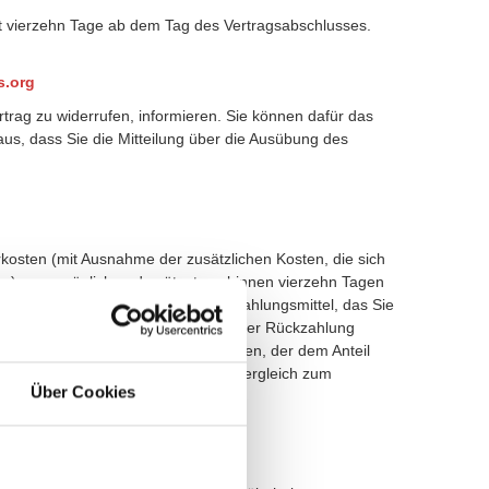
gt vierzehn Tage ab dem Tag des Vertragsabschlusses.
.org
ertrag zu widerrufen, informieren. Sie können dafür das
aus, dass Sie die Mitteilung über die Ausübung des
rkosten (mit Ausnahme der zusätzlichen Kosten, die sich
en), unverzüglich und spätestens binnen vierzehn Tagen
kzahlung verwenden wir dasselbe Zahlungsmittel, das Sie
 keinem Fall werden Ihnen wegen dieser Rückzahlung
 einen angemessenen Betrag zu zahlen, der dem Anteil
its erbrachten Dienstleistungen im Vergleich zum
Über Cookies