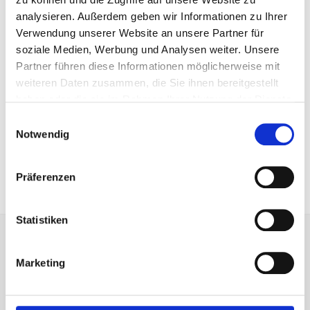
analysieren. Außerdem geben wir Informationen zu Ihrer
Verwendung unserer Website an unsere Partner für
soziale Medien, Werbung und Analysen weiter. Unsere
SENDEN SIE UNS EINE E-MAIL
anfrage@secutrans.de
Partner führen diese Informationen möglicherweise mit
weiteren Daten zusammen, die Sie ihnen bereitgestellt
haben oder die sie im Rahmen Ihrer Nutzung der Dienste
gesammelt haben.
Einwilligungsauswahl
Notwendig
BUNDESWEITE ANRUFANNAHME
Präferenzen
+49 (69) 678 307 307
Statistiken
Datentransport
und RZ Umzug
Marketing
Aktentransport (konform BDSG)
RZ Umzug – Rechenzentrum Umzug