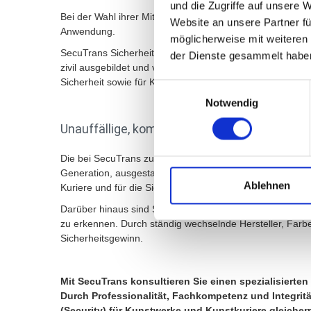
und die Zugriffe auf unsere 
Bei der Wahl ihrer Mitarbeiter geht SecuTrans keine Ko
Website an unsere Partner fü
Anwendung.
möglicherweise mit weiteren
SecuTrans Sicherheitskräfte sind diskret, unauffällig und 
der Dienste gesammelt habe
zivil ausgebildet und verfügen über langjährige Berufser
Sicherheit sowie für Kunstlogistik und für die sicherheitl
Einwilligungsauswahl
Notwendig
Unauffällige, komfortable Einsatzfahrzeuge
Die bei SecuTrans zum Einsatz kommenden Fahrzeuge sin
Generation, ausgestattet mit den modernsten Fahrsicherh
Ablehnen
Kuriere und für die Sicherheitskräfte.
Darüber hinaus sind SecuTrans Einsatzfahrzeuge für Unb
zu erkennen. Durch ständig wechselnde Hersteller, Farb
Sicherheitsgewinn.
Mit SecuTrans konsultieren Sie einen spezialisierten 
Durch Professionalität, Fachkompetenz und Integrit
(Security) für Kunstwerke und Kunstkuriere gleiche