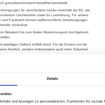
ch grenzüberschreitend bewaffnet bereitstellt.
Genehmigungen für verschiedene Länder innerhalb der EU, wie
 Fürstentum Liechtenstein sowie für Luxembourg. Für andere
lien und Frankreich können waffenrechtliche Genehmigungen
hender Vorlaufzeit.
om Beladeort bis zum finalen Bestimmungsort durchgehend
stellen.
eweiligen Zielland entfällt damit. Für die Kuriere und die
heren Komfort, sondern insbesondere auch mehr Sicherheit
Details
herheit (Security) der Kuriere. Wir bieten Kurieren zudem
hrend des gesamten Transportes.
Cookies
nal im Kunsttransport
nhalte und Anzeigen zu personalisieren, Funktionen für soziale