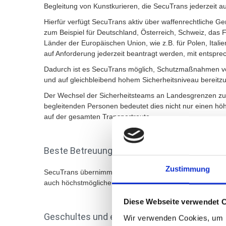
Begleitung von Kunstkurieren, die SecuTrans jederzeit au
Hierfür verfügt SecuTrans aktiv über waffenrechtliche 
zum Beispiel für Deutschland, Österreich, Schweiz, das
Länder der Europäischen Union, wie z.B. für Polen, Ita
auf Anforderung jederzeit beantragt werden, mit entsprec
Dadurch ist es SecuTrans möglich, Schutzmaßnahmen v
und auf gleichbleibend hohem Sicherheitsniveau bereitzu
Der Wechsel der Sicherheitsteams an Landesgrenzen zum j
begleitenden Personen bedeutet dies nicht nur einen hö
auf der gesamten Transportroute.
Beste Betreuung der Kuriere
Zustimmung
SecuTrans übernimmt nicht nur Verantwortung für die Sic
auch höchstmöglichen Komfort und beste Betreuung wä
Diese Webseite verwendet 
Geschultes und erfahrenes Sicherheitsperso
Wir verwenden Cookies, um I