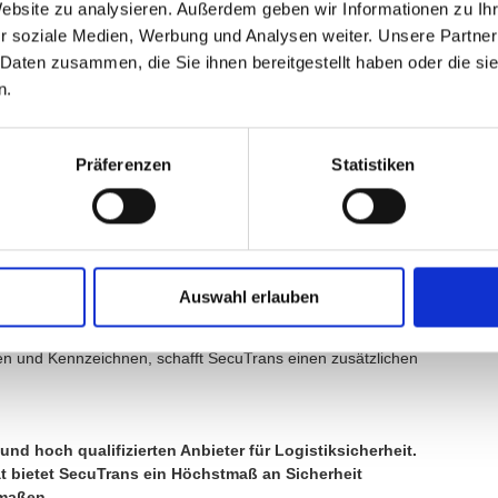
Website zu analysieren. Außerdem geben wir Informationen zu I
mpromisse ein. In der Auswahl finden strenge Maßstäbe
r soziale Medien, Werbung und Analysen weiter. Unsere Partner
 Daten zusammen, die Sie ihnen bereitgestellt haben oder die s
höchst professionell. Sie sind für den verdeckten Einsatz in
n.
fahrungen auf dem Gebiet der zivilen und teils behördlichen
iche Begleitung von Kurieren im Kunsttransport.
Präferenzen
Statistiken
 mit modernsten Fahrsicherheitssystemen
d neutrale, zivile Serienfahrzeuge der neusten
eitssystemen. Diese bieten zusätzliche Sicherheit für
Auswahl erlauben
eteiligte und Außenstehende als Sicherheitsfahrzeuge nicht
en und Kennzeichnen, schafft SecuTrans einen zusätzlichen
und hoch qualifizierten Anbieter für Logistiksicherheit.
ät bietet SecuTrans ein Höchstmaß an Sicherheit
rmaßen.